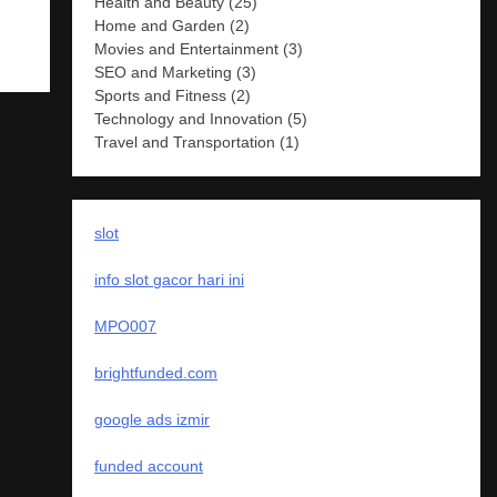
Health and Beauty
(25)
Home and Garden
(2)
Movies and Entertainment
(3)
SEO and Marketing
(3)
Sports and Fitness
(2)
Technology and Innovation
(5)
Travel and Transportation
(1)
slot
info slot gacor hari ini
MPO007
brightfunded.com
google ads izmir
funded account