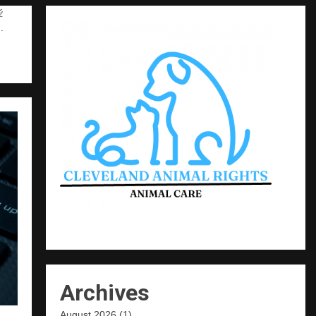
些
.
Archives
August 2026
(1)