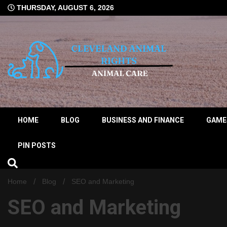
Skip
THURSDAY, AUGUST 6, 2026
to
content
Animal Right News Informer
CLEVELAND
HOME
BLOG
BUSINESS AND FINANCE
GAME
PIN POSTS
Home
Blog
SEO and Marketing
SEO and Marketing