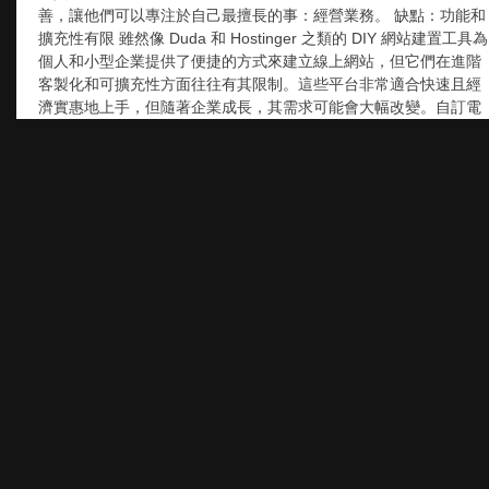
善，讓他們可以專注於自己最擅長的事：經營業務。 缺點：功能和
擴充性有限 雖然像 Duda 和 Hostinger 之類的 DIY 網站建置工具為
個人和小型企業提供了便捷的方式來建立線上網站，但它們在進階
客製化和可擴充性方面往往有其限制。這些平台非常適合快速且經
濟實惠地上手，但隨著企業成長，其需求可能會大幅改變。自訂電