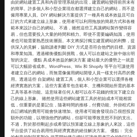
由於網站建置工具和內容管理系統的出現，建置網站變得前所未有
的簡單。許多個人和小型企業現在都選擇建立自己的網站，而不是
僱用專業人員。DIY 網站解決方案提供了一種具有成本效益且可自
訂的方式來建立線上形象，使用者可以利用拖放的簡易方式和各種
範本來設計自己的網站。 不過，雖然這些工具讓網站製作變得容
易，但也需要投入大量的時間和精力。即使不需要編碼知識，使用
者也可能需要熟悉技術層面。本文將探討獨立建置網站的利弊，提
供深入的見解，協助讀者判斷 DIY 方式是否符合他們的目標、資源
和專業知識。透過權衡優點與挑戰，個人可以在建站之旅中做出明
智的決定。 優點 具成本效益的解決方案 建站最大的優勢之一就是
可以大幅節省成本。WordPress、Wix 和 Shopify 等平台可讓使用
者建立自己的網站，而無需像僱用網站開發人員一樣支付高昂的費
用。透過這些 自架網站 建置工具，個人和小型企業可以選擇各種
經濟實惠的方案，這些方案通常包含範本、主機和開始所需的基本
工具等基本功能。這意味著任何人都可以在不花錢的情況下建立自
己的線上形象。 雖然使用這些網站建置工具的初始成本可能相當
低，但重要的是要記住，隨著時間的推移，付費功能、外掛程式和
自訂網域的費用可能會快速增加。使用者可能會發現自己很想投資
額外的功能，以增強他們的網站，但卻可能導致意想不到的支出。
不過，對於那些剛起步或希望以預算建立線上形象的人來說，這些
平台提供了結合易用性與經濟實惠的絕佳解決方案。 優點： 完全
的創意控制與客製化 從零開始建立網站可讓使用者完全控制設計、