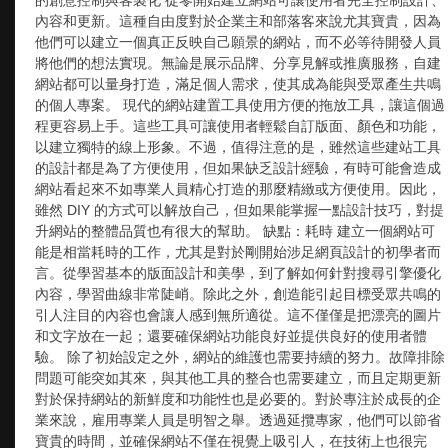
內容和更新。這種自由度對於企業主和部落客來說尤其寶貴，因為
他們可以建立一個真正反映自己願景的網站，而不必等待開發人員
將他們的想法實現。無論是展示品牌、分享見解或推廣服務，自建
網站都可以量身打造，滿足個人需求，使其成為能與受眾產生共鳴
的個人專案。 現代的網站建置工具使用方便的拖放工具，讓這個過
程更容易上手。這些工具可讓使用者輕鬆自訂版面、顏色和功能，
以建立獨特的線上形象。不過，值得注意的是，雖然這些建站工具
的設計都是為了方便使用，但如果缺乏設計經驗，有時可能會造成
網站看起來不如專業人員精心打造的那麼精緻或方便使用。因此，
雖然 DIY 的方式可以解放自己，但如果能掌握一點設計技巧，對提
升網站的整體品質也有很大的幫助。 缺點：耗時 建立一個網站可
能是相當耗時的工作，尤其是對於剛開始涉足網頁設計的初學者而
言。從學習基本的版面設計和美學，到了解如何針對搜尋引擎優化
內容，學習曲線非常陡峭。除此之外，創造能引起目標受眾共鳴的
引人注目的內容也會讓人感到無所適從。這不僅僅是把漂亮的圖片
和文字放在一起；還要確保網站功能良好並提供良好的使用者體
驗。 除了初始設定之外，網站的維護也需要持續的努力。故障排除
問題可能突如其來，與其他工具的整合也需要建立，而且定期更新
對於保持網站的新鮮度和功能性也是必要的。對於專注於成長的企
業來說，雇用專業人員是明智之舉。透過延攬專家，他們可以節省
寶貴的時間，並確保網站不僅在視覺上吸引人，在技術上也很完